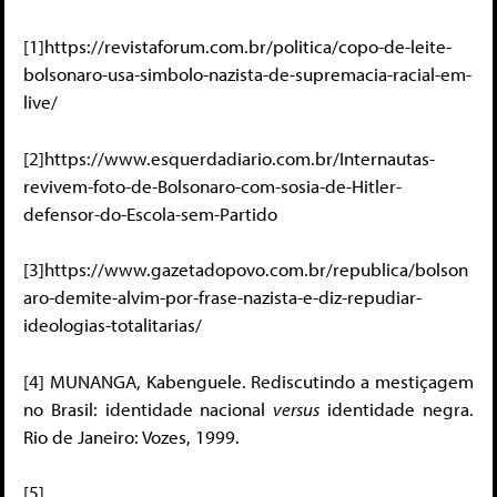
[1]https://revistaforum.com.br/politica/copo-de-leite-
bolsonaro-usa-simbolo-nazista-de-supremacia-racial-em-
live/
[2]https://www.esquerdadiario.com.br/Internautas-
revivem-foto-de-Bolsonaro-com-sosia-de-Hitler-
defensor-do-Escola-sem-Partido
[3]https://www.gazetadopovo.com.br/republica/bolson
aro-demite-alvim-por-frase-nazista-e-diz-repudiar-
ideologias-totalitarias/
[4] MUNANGA, Kabenguele. Rediscutindo a mestiçagem
no Brasil: identidade nacional
versus
identidade negra.
Rio de Janeiro: Vozes, 1999.
[5]