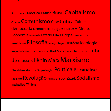
Capitalismo
Brasil
América Latina
Althusser
Comunismo
Crítica
Crise
Cultura
Cinema
democracia
Direito
Democracia burguesa
Dialética
Economia
Europa
Estado
Fascismo
EUA
Esquerda
Filosofia
Ideologia
História
feminismo
Hegel
França
Luta
Karl Marx
Internacional
Lacan
leninismo
Imperialismo
Marxismo
Lênin
Marx
de classes
Política
Psicanalise
Neoliberalismo
Organização
Revolução
Socialismo
Slavoj Zizek
racismo
Rússia
Tática
Trabalho