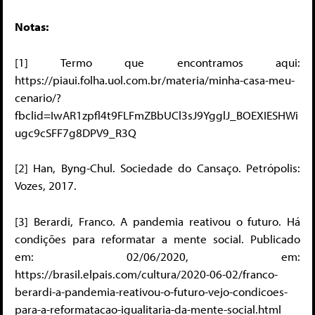
Notas:
[1] Termo que encontramos aqui:
https://piaui.folha.uol.com.br/materia/minha-casa-meu-
cenario/?
fbclid=IwAR1zpfl4t9FLFmZBbUCl3sJ9YgglJ_BOEXIESHWi
ugc9cSFF7g8DPV9_R3Q
[2] Han, Byng-Chul. Sociedade do Cansaço. Petrópolis:
Vozes, 2017.
[3] Berardi, Franco. A pandemia reativou o futuro. Há
condições para reformatar a mente social. Publicado
em: 02/06/2020, em:
https://brasil.elpais.com/cultura/2020-06-02/franco-
berardi-a-pandemia-reativou-o-futuro-vejo-condicoes-
para-a-reformatacao-igualitaria-da-mente-social.html