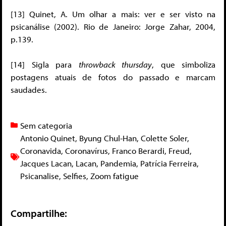
[13] Quinet, A. Um olhar a mais: ver e ser visto na
psicanálise (2002). Rio de Janeiro: Jorge Zahar, 2004,
p.139.
[14] Sigla para
throwback thursday
, que simboliza
postagens atuais de fotos do passado e marcam
saudades.
Sem categoria
Antonio Quinet
,
Byung Chul-Han
,
Colette Soler
,
Coronavida
,
Coronavírus
,
Franco Berardi
,
Freud
,
Jacques Lacan
,
Lacan
,
Pandemia
,
Patrícia Ferreira
,
Psicanalise
,
Selfies
,
Zoom fatigue
Compartilhe: