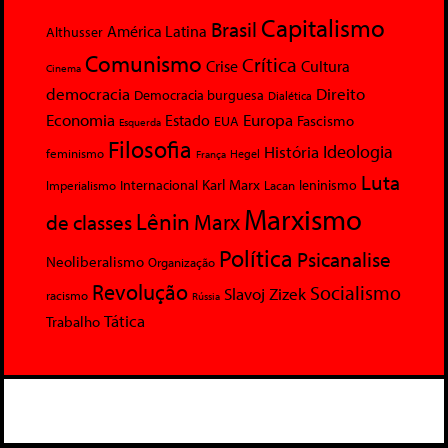
Capitalismo
Brasil
América Latina
Althusser
Comunismo
Crítica
Crise
Cultura
Cinema
democracia
Direito
Democracia burguesa
Dialética
Economia
Europa
Estado
Fascismo
EUA
Esquerda
Filosofia
Ideologia
História
feminismo
Hegel
França
Luta
Karl Marx
Internacional
Lacan
leninismo
Imperialismo
Marxismo
Lênin
Marx
de classes
Política
Psicanalise
Neoliberalismo
Organização
Revolução
Socialismo
Slavoj Zizek
racismo
Rússia
Tática
Trabalho