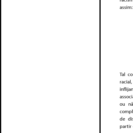
assim:
Tal c
racia
infli
assoc
ou nã
compl
de di
partir