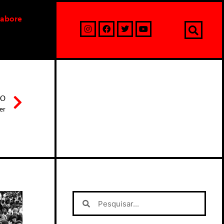
labore
MO
er