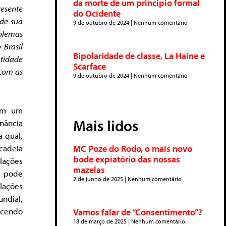
da morte de um princípio formal
resente
do Ocidente
 de sua
9 de outubro de 2024
Nenhum comentário
oblemas
 Brasil
Bipolaridade de classe, La Haine e
ntidade
Scarface
 com as
9 de outubro de 2024
Nenhum comentário
 em um
Mais lidos
onância
a qual,
 cadeia
MC Poze do Rodo, o mais novo
bode expiatório das nossas
lações
mazelas
ó pode
2 de junho de 2025
Nenhum comentário
lações
undial,
ecendo
Vamos falar de “Consentimento”?
18 de março de 2025
Nenhum comentário