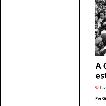
A 
es
Lav
Por G