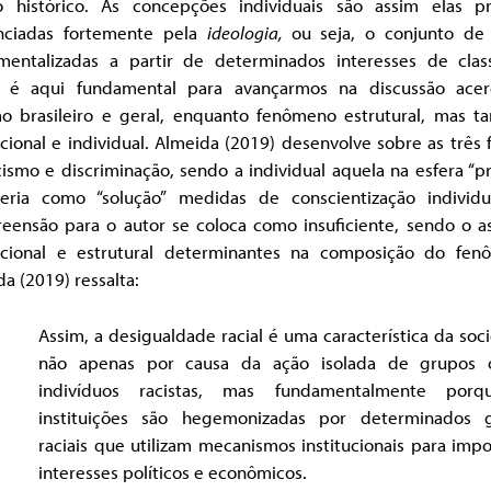
 histórico. As concepções individuais são assim elas pr
enciadas fortemente pela
ideologia,
ou seja, o conjunto de 
umentalizadas a partir de determinados interesses de class
 é aqui fundamental para avançarmos na discussão ace
mo brasileiro e geral, enquanto fenômeno estrutural, mas 
ucional e individual. Almeida (2019) desenvolve sobre as três
ismo e discriminação, sendo a individual aquela na esfera “pr
eria como “solução” medidas de conscientização individua
eensão para o autor se coloca como insuficiente, sendo o a
tucional e estrutural determinantes na composição do fen
a (2019) ressalta:
Assim, a desigualdade racial é uma característica da so
não apenas por causa da ação isolada de grupos
indivíduos racistas, mas fundamentalmente por
instituições são hegemonizadas por determinados 
raciais que utilizam mecanismos institucionais para imp
interesses políticos e econômicos.