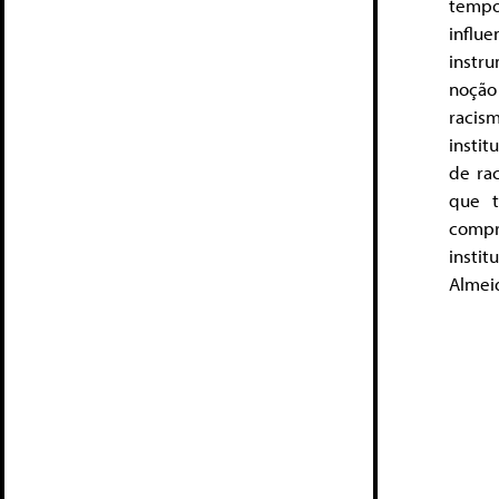
tempo
influ
instr
noção
racis
instit
de rac
que t
compr
insti
Almeid