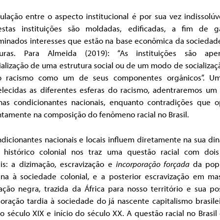
ulação entre o aspecto institucional é por sua vez indissolúv
stas instituições são moldadas, edificadas, a fim de ga
minados interesses que estão na base econômica da sociedade
turas. Para Almeida (2019): “As instituições são ap
alização de uma estrutura social ou de um modo de socializa
 racismo como um de seus componentes orgânicos”. U
elecidas as diferentes esferas do racismo, adentraremos um
nas condicionantes nacionais, enquanto contradições que 
ntamente na composição do fenômeno racial no Brasil.
dicionantes nacionais e locais influem diretamente na sua di
 histórico colonial nos traz uma questão racial com dois
ais: a dizimação, escravização e
incorporação forçada
da pop
ena à sociedade colonial, e a posterior escravização em ma
ção negra, trazida da África para nosso território e sua po
oração tardia à sociedade do já nascente capitalismo brasile
do século XIX e início do século XX. A questão racial no Brasil