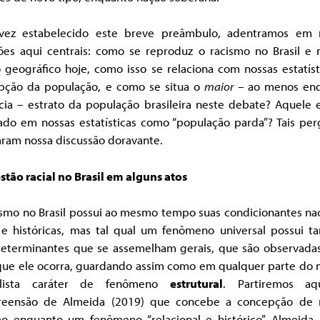
ez estabelecido este breve preâmbulo, adentramos em 
ões aqui centrais: como se reproduz o racismo no Brasil e 
 geográfico hoje, como isso se relaciona com nossas estatíst
pção da população, e como se situa o
maior –
ao menos en
cia
–
estrato da população brasileira neste debate? Aquele e
cado em nossas estatísticas como “população parda”? Tais pe
aram nossa discussão doravante.
stão racial no Brasil em alguns atos
ismo no Brasil possui ao mesmo tempo suas condicionantes nac
s e históricas, mas tal qual um fenômeno universal possui 
determinantes que se assemelham gerais, que são observada
que ele ocorra, guardando assim como em qualquer parte do
talista caráter de fenômeno
estrutural
. Partiremos aq
eensão de Almeida (2019) que concebe a concepção de 
mo enquanto um fenômeno “relacional e histórico”. Almeida 