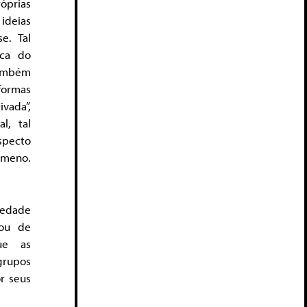
óprias
ideias
e. Tal
rca do
também
 formas
ivada”,
l, tal
specto
ômeno.
ciedade
 ou de
que as
grupos
or seus