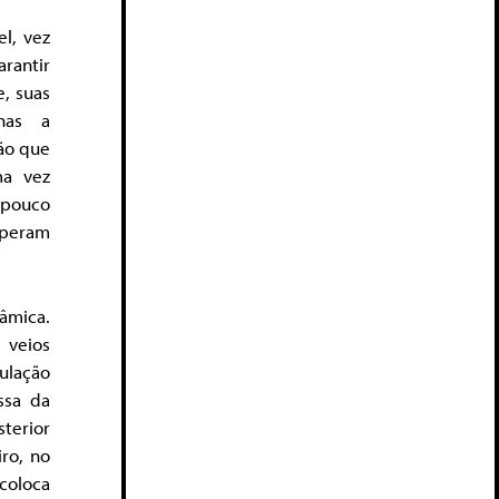
el, vez
rantir
, suas
enas a
ção que
ma vez
 pouco
operam
nâmica.
 veios
ulação
ssa da
sterior
iro, no
 coloca