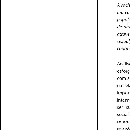
A soci
marcad
popula
de des
atrave
sexual
contra
Anali
esforç
com a 
na rel
imper
inter
ser s
sociai
rompe
relaçõ