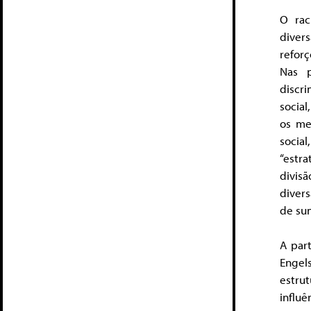
O rac
divers
refor
Nas p
discr
socia
os me
socia
“estr
divis
divers
de su
A par
Engels
estru
influê