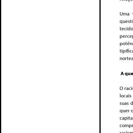
Uma v
quest
tecido
perce
potên
tipifi
norte
A que
O rac
locai
suas 
quer 
capi
compr
racis