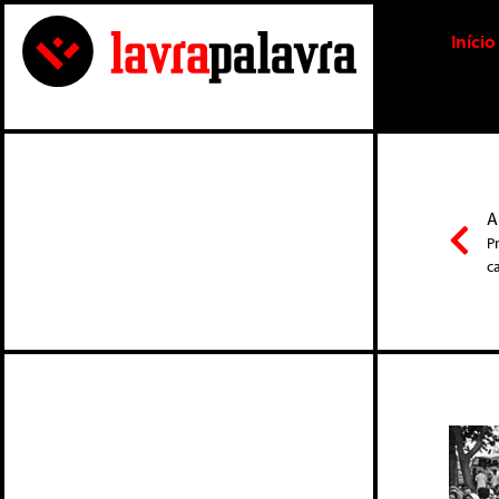
Início
A
P
c