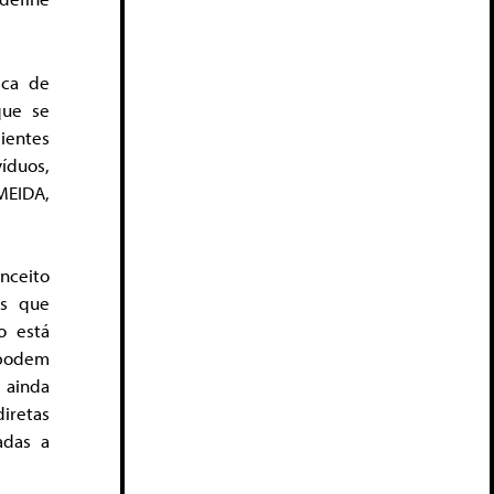
ica de
que se
ientes
íduos,
MEIDA,
nceito
as que
o está
 podem
 ainda
iretas
adas a