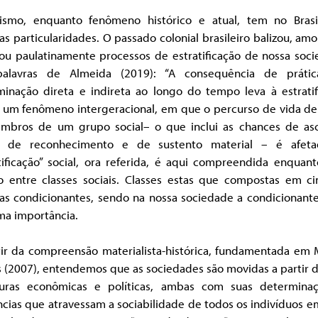
ismo, enquanto fenômeno histórico e atual, tem no Brasi
as particularidades. O passado colonial brasileiro balizou, am
çou paulatinamente processos de estratificação de nossa soci
alavras de Almeida (2019): “A consequência de práti
iminação direta e indireta ao longo do tempo leva à estratif
l, um fenômeno intergeracional, em que o percurso de vida de
mbros de um grupo social– o que inclui as chances de as
l, de reconhecimento e de sustento material – é afeta
atificação” social, ora referida, é aqui compreendida enquan
ão entre classes sociais. Classes estas que compostas em c
as condicionantes, sendo na nossa sociedade a condicionante
ma importância.
tir da compreensão materialista-histórica, fundamentada em 
 (2007), entendemos que as sociedades são movidas a partir 
turas econômicas e políticas, ambas com suas determina
ncias que atravessam a sociabilidade de todos os indivíduos 