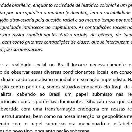
edade brasileira, enquanto sociedade de histórico colonial e um p
o por um capitalismo maduro (e doentio), tem a sociabilidade
ção atravessada pela questão racial e ao mesmo tempo por pr
igualdade intrínsecos ao capitalismo. As contradições sociais no
ssam assim condicionantes étnico-raciais, de gênero, de ide
, bem como gritantes contradições de classe, que se intercruzam
dições socioespaciais.
sar a realidade social no Brasil incorre necessariamente
o de observar essas diversas condicionantes locais, em cons
dinâmica do capitalismo mundial em sua ação imperialista. N
ação centro-periferia, somos situados enquanto elo frágil da
ialista, cabendo ao Brasil um papel submisso nas re
nacionais com as potências dominantes. Situação essa que s
ubvertida com uma transformação endógena em nossas re
s estruturantes, bem como na nossa inserção na geopolítica m
ndo com o papel submisso ora mencionado e estabel
es de novo tipo, enquanto nação soberana.