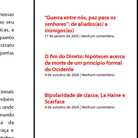
nossas
“Guerra entre nós, paz para os
no seu
senhores”: de aliados(as) a
icas, a
inimigos(as)
17 de janeiro de 2025
Nenhum comentário
quanto
strato
rguntas
O fim do Direito: hipóteses acerca
da morte de um princípio formal
do Ocidente
9 de outubro de 2024
Nenhum comentário
ionais
Bipolaridade de classe, La Haine e
também
Scarface
s onde
9 de outubro de 2024
Nenhum comentário
 mundo
ui da
raça e
define