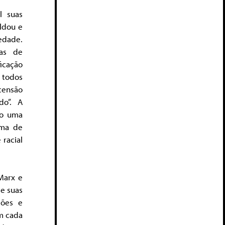
l suas
oldou e
edade.
cas de
icação
 todos
censão
do”. A
to uma
ima de
 racial
Marx e
de suas
ções e
em cada