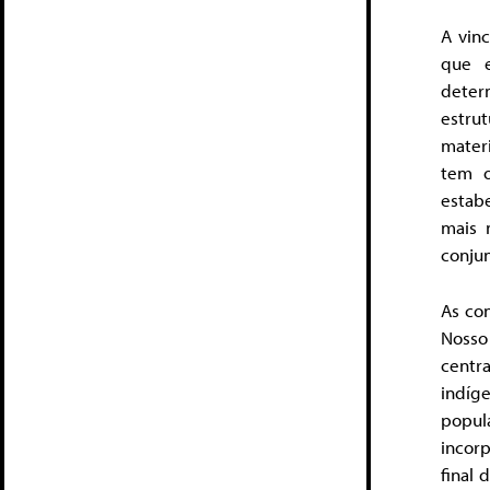
A vinc
que e
deter
estru
materi
tem o
estab
mais 
conju
As con
Nosso
centr
indíg
popula
incorp
final 