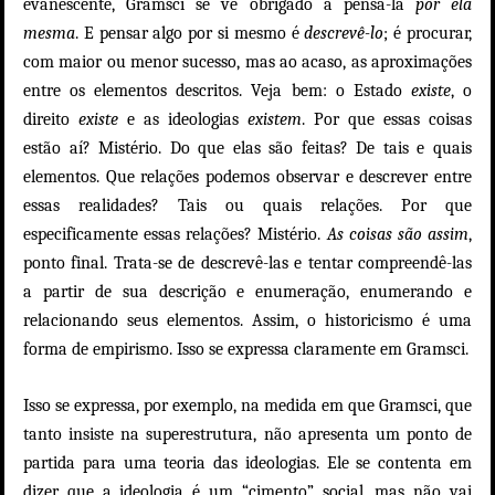
evanescente, Gramsci se vê obrigado a pensá-la
por ela
mesma
. E pensar algo por si mesmo é
descrevê-lo
; é procurar,
com maior ou menor sucesso, mas ao acaso, as aproximações
entre os elementos descritos. Veja bem: o Estado
existe
, o
direito
existe
e as ideologias
existem
. Por que essas coisas
estão aí? Mistério. Do que elas são feitas? De tais e quais
elementos. Que relações podemos observar e descrever entre
essas realidades? Tais ou quais relações. Por que
especificamente essas relações? Mistério.
As coisas são assim
,
ponto final. Trata-se de descrevê-las e tentar compreendê-las
a partir de sua descrição e enumeração, enumerando e
relacionando seus elementos. Assim, o historicismo é uma
forma de empirismo. Isso se expressa claramente em Gramsci.
Isso se expressa, por exemplo, na medida em que Gramsci, que
tanto insiste na superestrutura, não apresenta um ponto de
partida para uma teoria das ideologias. Ele se contenta em
dizer que a ideologia é um “cimento” social, mas não vai