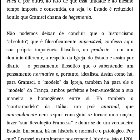
ética
e, por outro, ao fato de que essa unidade é ao mesmo
tempo imposta e consentida, ou seja, [o Estado é reduzido]
àquilo que Gramsci chama de
hegemonia
.
Não podemos deixar de concluir que o historicismo
“absoluto”, que é filosoficamente
impensável
, confessa aqui
sua própria impotência filosófica, ao
produzir
– em um
domínio diferente, a respeito da Igreja, do Estado e assim por
diante – o pensamento filosófico que o subentende: um
pensamento
normativo
e, portanto, idealista. Assim como há,
para Gramsci, o “modelo” da Igreja, também há para ele o
“modelo” da França, ambos perfeitos e bem-sucedidos a sua
maneira e homogêneos entre si. Há também o
“contramodelo” da Itália: um país
anormal
, que
anormalmente
nem sequer conseguiu se tornar uma nação,
fazer “sua Revolução Francesa” e dotar-se de um verdadeiro
Estado. Em suma, há na história o normal e o patológico. Por
que? Gramsci naturalmente nos remete à história, isto é [20],