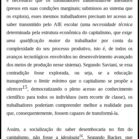
é necessário que os trabalhadores mantenham-se alienados
(presos em suas condições marginais; submissos ao sistema que
os explora), esses mesmos trabalhadores precisam ter acesso ao
saber transmitido pelo AIE escolar (uma
necessidade técnica
determinada pela estrutura econômica do capitalismo, que
exige
uma
qualificação maior
do trabalhador por conta da
complexidade do seu processo produtivo, isto é, de todos os
avanços tecnológicos envolvidos no desenvolvimento avançado
dos meios de produção nesse sistema). Segundo Saviani, se essa
contradição fosse explorada, ou seja, se a educação
transgredisse o
limite mínimo
que o capitalismo se propõe a
15
oferecer
, democratizando o pleno acesso ao conhecimento
científico para todos os indivíduos (sem recorte de classe), os
trabalhadores poderiam compreender melhor a realidade para
que, consequentemente, fossem capazes de transformá-la.
Assim, a socialização do saber desembocaria no fim do
16
capitalismo, não fosse a
ideologia
. Segundo Backer, que