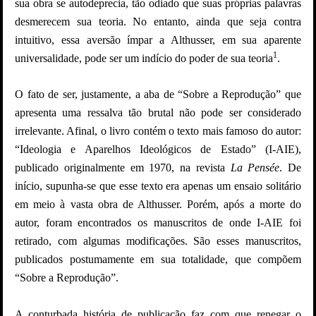
sua obra se autodeprecia, tão odiado que suas próprias palavras
desmerecem sua teoria. No entanto, ainda que seja contra
intuitivo, essa aversão ímpar a Althusser, em sua aparente
1
universalidade, pode ser um indício do poder de sua teoria
.
O fato de ser, justamente, a aba de “Sobre a Reprodução” que
apresenta uma ressalva tão brutal não pode ser considerado
irrelevante. Afinal, o livro contém o texto mais famoso do autor:
“Ideologia e Aparelhos Ideológicos de Estado” (I-AIE),
publicado originalmente em 1970, na revista
La Pensée
. De
início, supunha-se que esse texto era apenas um ensaio solitário
em meio à vasta obra de Althusser. Porém, após a morte do
autor, foram encontrados os manuscritos de onde I-AIE foi
retirado, com algumas modificações. São esses manuscritos,
publicados postumamente em sua totalidade, que compõem
“Sobre a Reprodução”.
A conturbada história de publicação faz com que renegar o