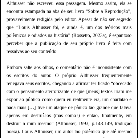
Althusser não escreveu essa passagem. Mesmo assim, ela se
encontra estampada na aba de seu livro “Sobre a Reprodução”,
provavelmente redigida pelo editor. Apesar de não ser segredo
que “Louis Althusser foi, e ainda é, um dos teóricos mais
polêmicos e odiados na história”
(Rossetto, 2023a)
, é espantoso
perceber que a publicação de seu próprio livro é feita com
ressalvas ao seu conteúdo.
Embora salte aos olhos, o comentário não é inconsistente com
os escritos do autor. O próprio Althusser frequentemente
renegava seus escritos, chegando a afirmar ter ficado “obcecado
com o pensamento aterrorizante de que [meus] textos iriam me
expor ao público como quem eu realmente era, um charlatão e
nada mais […] tive um ataque de pânico tão grande que falava
apenas em destruí-los (mas como?) e então, finalmente, em
destruir a mim mesmo” (Althusser, 1993, p.148-149, tradução
nossa). Louis Althusser, um autor tão polêmico que até mesmo