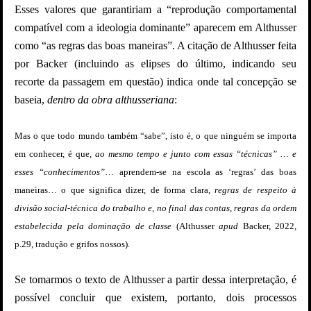
Esses valores que garantiriam a “reprodução comportamental
compatível com a ideologia dominante” aparecem em Althusser
como “as regras das boas maneiras”. A citação de Althusser feita
por Backer (incluindo as elipses do último, indicando seu
recorte da passagem em questão) indica onde tal concepção se
baseia,
dentro da obra althusseriana
:
Mas o que todo mundo também “sabe”, isto é, o que ninguém se importa
em conhecer, é que,
ao mesmo tempo e junto com essas “técnicas” … e
esses “conhecimentos”
… aprendem-se na escola as ‘regras’ das boas
maneiras… o que significa dizer, de forma clara,
regras de respeito à
divisão social-técnica do trabalho e, no final das contas, regras da ordem
estabelecida pela dominação de classe
(Althusser
apud
Backer, 2022,
p.29, tradução e grifos nossos).
Se tomarmos o texto de Althusser a partir dessa interpretação, é
possível concluir que existem, portanto, dois processos