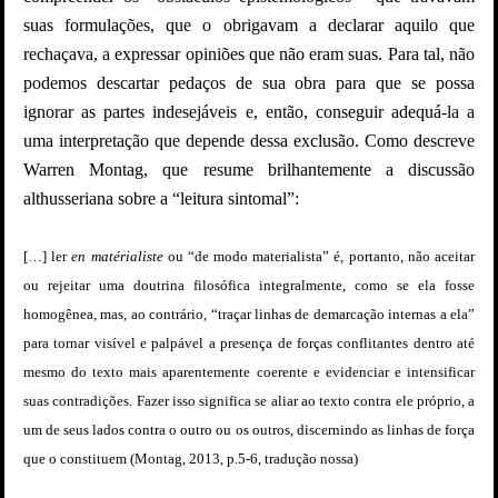
suas formulações, que o obrigavam a declarar aquilo que
rechaçava, a expressar opiniões que não eram suas. Para tal, não
podemos descartar pedaços de sua obra para que se possa
ignorar as partes indesejáveis e, então, conseguir adequá-la a
uma interpretação que depende dessa exclusão. Como descreve
Warren Montag, que resume brilhantemente a discussão
althusseriana sobre a “leitura sintomal”:
[…] ler
en matérialiste
ou “de modo materialista” é, portanto, não aceitar
ou rejeitar uma doutrina filosófica integralmente, como se ela fosse
homogênea, mas, ao contrário, “traçar linhas de demarcação internas a ela”
para tornar visível e palpável a presença de forças conflitantes dentro até
mesmo do texto mais aparentemente coerente e evidenciar e intensificar
suas contradições. Fazer isso significa se aliar ao texto contra ele próprio, a
um de seus lados contra o outro ou os outros, discernindo as linhas de força
que o constituem (Montag, 2013, p.5-6, tradução nossa)