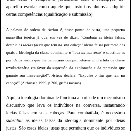
aparelho escolar como aquele que instrui os alunos a adquirir
certas competências (qualificação e submissão).
A palavra de ordem de
Action
é, desse ponto de vista, uma pequena
maravilha teórica já que, em vez de dizer: “Combata as ideias falsas,
destrua as
ideias falsas
que tem
na sua cabeça
! ideias falsas por meio das
quais a Ideologia da classe dominante o ‘leva
na conversa’
e substitua-as
por
ideias justas
que lhe permitirão comprometer-se com a luta de classe
revolucionária em favor da supressão da exploração e da repressão que
garante sua manutenção!”,
Action
declara: “Expulse o tira que tem na
cabeça!” (Althusser, 1999, p.200, grifos nossos).
Aqui, a ideologia dominante funciona a partir de um mecanismo
discursivo que leva os indivíduos na conversa, instaurando
ideias falsas em suas cabeças. Para combatê-la, é necessário
substituir
as ideias falsas da ideologia dominante por ideias
justas. São essas ideias justas que permitem que os indivíduos se