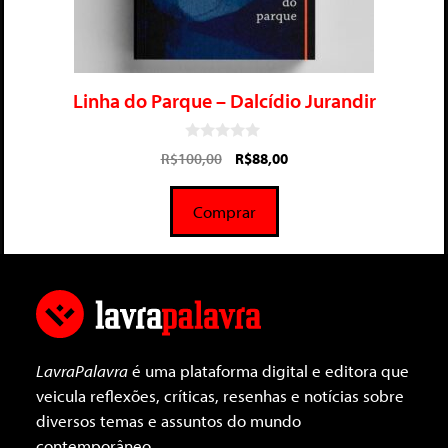
Linha do Parque – Dalcídio Jurandir
0
R$
100,00
R$
88,00
d
e
5
Comprar
LavraPalavra
é uma plataforma digital e editora que
veicula reflexões, críticas, resenhas e notícias sobre
diversos temas e assuntos do mundo
contemporâneo.