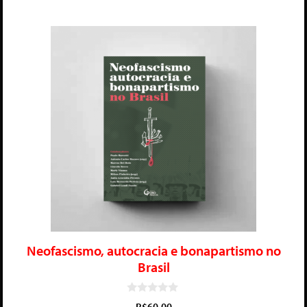
Neofascismo, autocracia e bonapartismo no
Brasil
0
R$
60,00