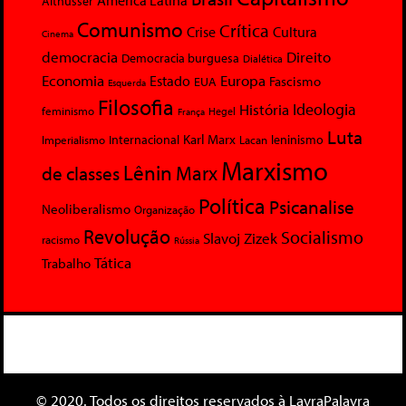
América Latina
Althusser
Comunismo
Crítica
Crise
Cultura
Cinema
democracia
Direito
Democracia burguesa
Dialética
Economia
Europa
Estado
Fascismo
EUA
Esquerda
Filosofia
Ideologia
História
feminismo
Hegel
França
Luta
Karl Marx
Internacional
Lacan
leninismo
Imperialismo
Marxismo
Lênin
Marx
de classes
Política
Psicanalise
Neoliberalismo
Organização
Revolução
Socialismo
Slavoj Zizek
racismo
Rússia
Tática
Trabalho
© 2020. Todos os direitos reservados à LavraPalavra