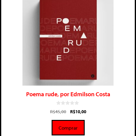
Poema rude, por Edmilson Costa
0
R$
45,00
R$
10,00
d
e
5
Comprar