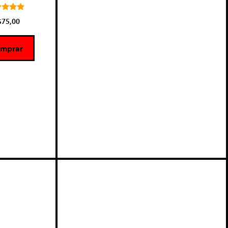
5.00
$
75,00
de 5
mprar