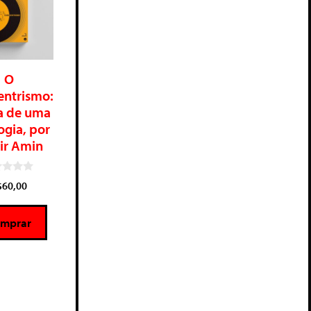
O
entrismo:
ca de uma
ogia, por
ir Amin
$
60,00
mprar