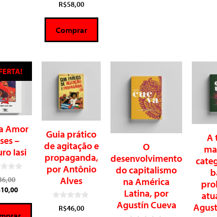
0
R$
58,00
d
e
5
Comprar
FERTA!
a Amor
Guia prático
A 
ses –
de agitação e
O
mar
ro Iasi
propaganda,
desenvolvimento
categ
por Antônio
do capitalismo
b
Alves
36,00
na América
pro
$
10,00
Latina, por
atu
Agustín Cueva
Agust
0
R$
46,00
d
mprar