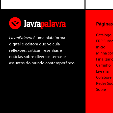
Páginas
Catálogo
LavraPalavra
é uma plataforma
ERP Subsc
digital e editora que veicula
Início
reflexões, críticas, resenhas e
Minha co
notícias sobre diversos temas e
Finalizar
assuntos do mundo contemporâneo.
Carrinho
Livraria
Colabore
Redes Soc
Sobre