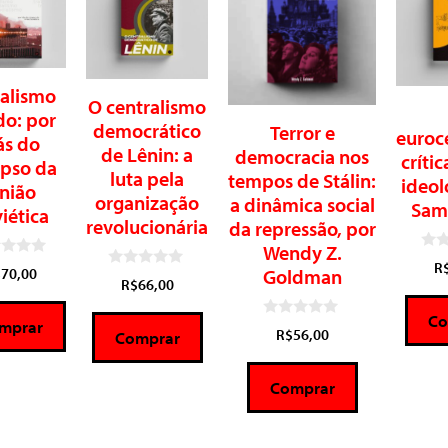
ialismo
O centralismo
do: por
democrático
Terror e
euroc
ás do
de Lênin: a
democracia nos
críti
apso da
luta pela
tempos de Stálin:
ideol
nião
organização
a dinâmica social
Sam
iética
revolucionária
da repressão, por
Wendy Z.
0
R
$
70,00
Goldman
d
0
R$
66,00
e
d
5
e
Co
5
mprar
0
R$
56,00
Comprar
d
e
5
Comprar