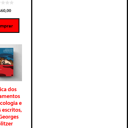
$
60,00
mprar
tica dos
amentos
cologia e
 escritos,
Georges
litzer