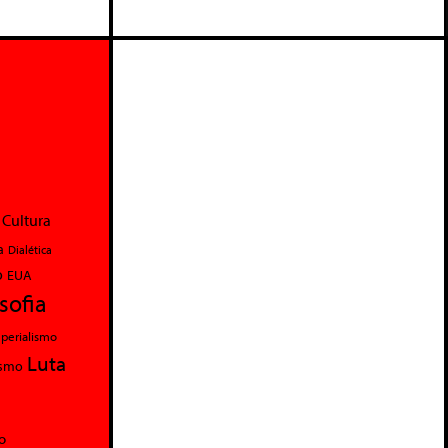
Cultura
a
Dialética
o
EUA
osofia
perialismo
Luta
ismo
o