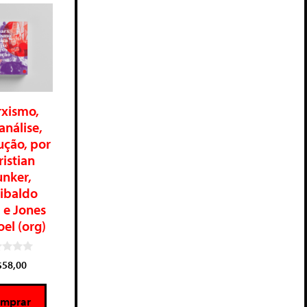
xismo,
análise,
ução, por
istian
nker,
ibaldo
 e Jones
el (org)
$
58,00
mprar