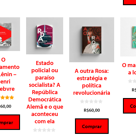
O
Estado
O ma
amento
policial ou
A outra Rosa:
a l
Lênin –
paraíso
estratégia e
enri
socialista? A
política
febvre
0
R
República
revolucionária
d
e
Democrática
5
5.00
Co
Alemã e o que
$
60,00
0
de 5
R$
60,00
d
aconteceu
e
com ela
5
mprar
Comprar