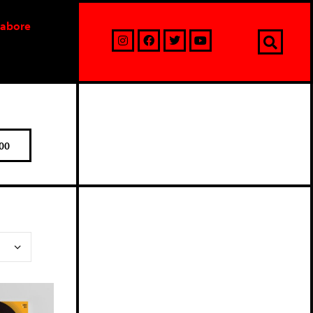
labore
00