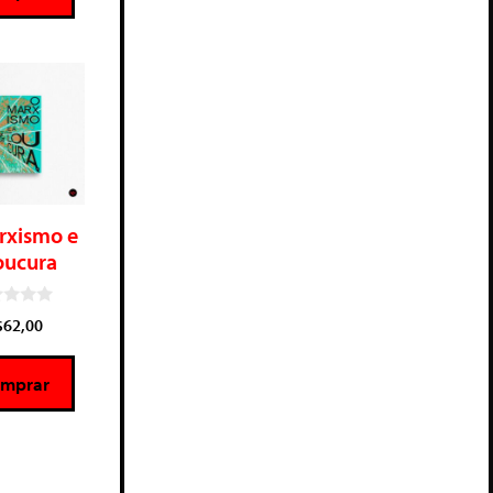
rxismo e
oucura
$
62,00
mprar