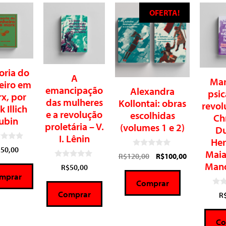
OFERTA!
oria do
A
Mar
eiro em
emancipação
Alexandra
psic
x, por
das mulheres
Kollontai: obras
revol
k Illich
e a revolução
escolhidas
Chr
ubin
proletária – V.
(volumes 1 e 2)
Du
I. Lênin
Her
$
50,00
Maia
0
R$
120,00
R$
100,00
d
Mano
0
R$
50,00
e
d
5
mprar
e
Comprar
5
0
Comprar
R
d
e
5
Co