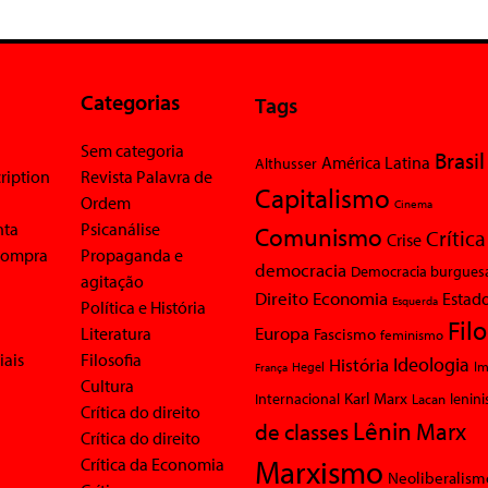
Categorias
Tags
Sem categoria
Brasil
América Latina
Althusser
ription
Revista Palavra de
Capitalismo
Ordem
Cinema
nta
Psicanálise
Comunismo
Crítica
Crise
 compra
Propaganda e
democracia
Democracia burgues
agitação
Economia
Direito
Estad
Esquerda
Política e História
Fil
Europa
Literatura
Fascismo
feminismo
iais
Filosofia
Ideologia
História
Im
Hegel
França
Cultura
Karl Marx
Internacional
Lacan
lenin
Crítica do direito
Lênin
Marx
de classes
Crítica do direito
Marxismo
Crítica da Economia
Neoliberalism