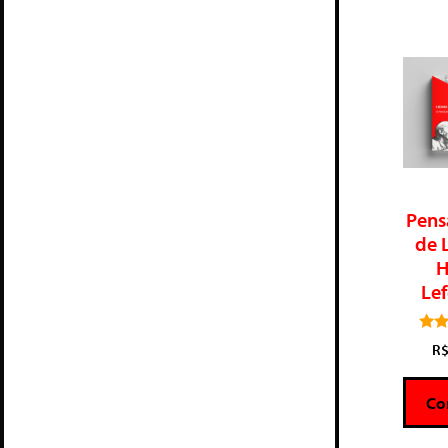
Pens
de 
H
Le
R
Co