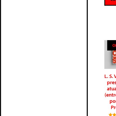
O
L. S. 
pre
atu
(entr
po
Pr