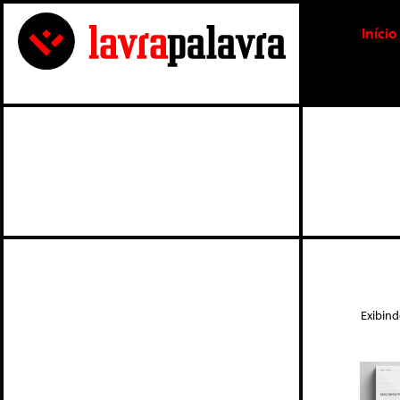
Início
Exibind