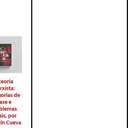
teoria
xista:
orias de
ase e
blemas
ais, por
ín Cueva