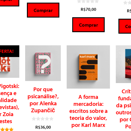
e
5
0
R$
70,00
0
Comprar
R
d
d
e
e
5
5
Comprar
Co
FERTA!
Vigotski:
Por que
Crí
sença e
psicanálise?,
A forma
fund
alidade
por Alenka
mercadoria:
da psi
evistas),
Zupančič
escritos sobre a
outros
r Zoia
teoria do valor,
por 
estes
por Karl Marx
Po
0
R$
36,00
d